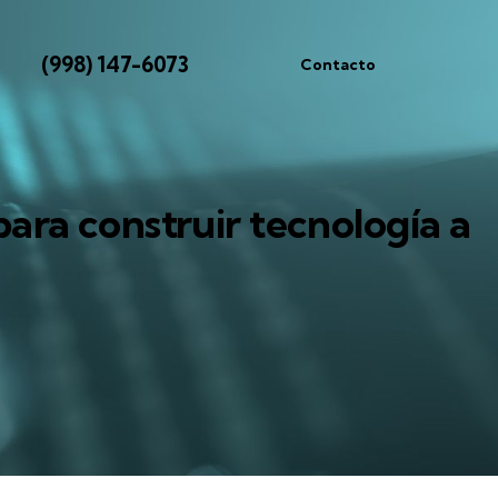
(998) 147-6073
Contacto
ara construir tecnología a