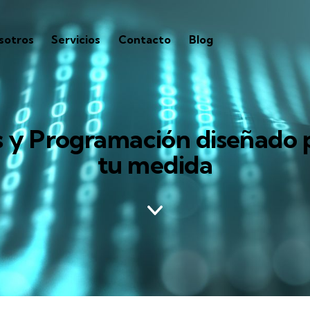
sotros
Servicios
Contacto
Blog
s y Programación diseñado p
tu medida