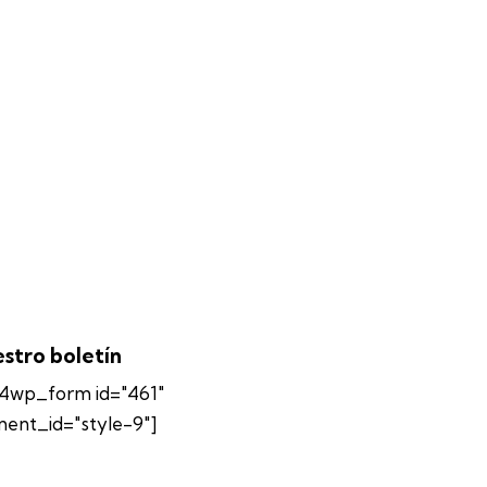
stro boletín
4wp_form id="461"
ment_id="style-9"]