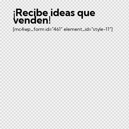
¡Recibe ideas que
venden!
[mc4wp_form id="461" element_id="style-11"]